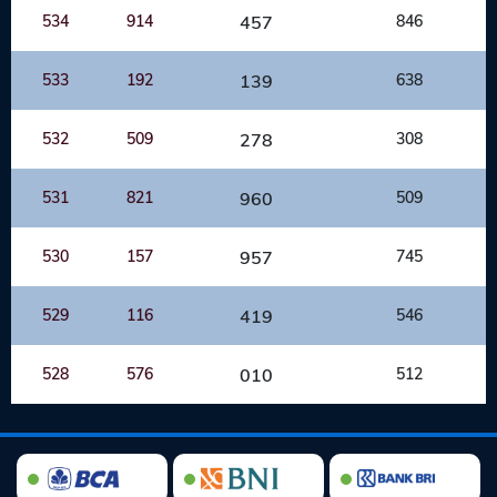
Arcade
534
914
457
846
Deposit
533
192
139
638
History
532
509
278
308
Referral
531
821
960
509
Promosi
530
157
957
745
Hubungi
529
116
419
546
Kami
528
576
010
512
Download
6 ©
WATOGEL
right
erved