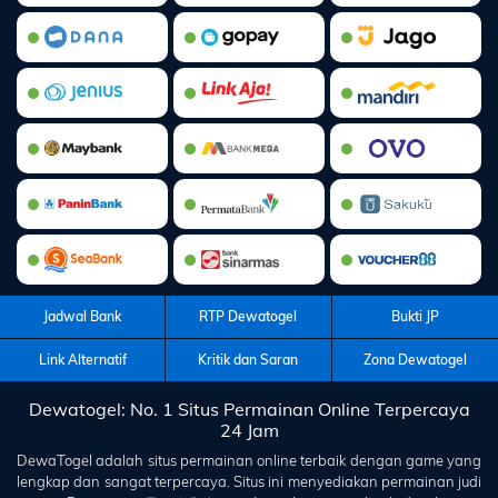
Jadwal Bank
RTP Dewatogel
Bukti JP
Link Alternatif
Kritik dan Saran
Zona Dewatogel
Dewatogel: No. 1 Situs Permainan Online Terpercaya
24 Jam
DewaTogel
adalah situs permainan online terbaik dengan game yang
lengkap dan sangat terpercaya. Situs ini menyediakan permainan judi